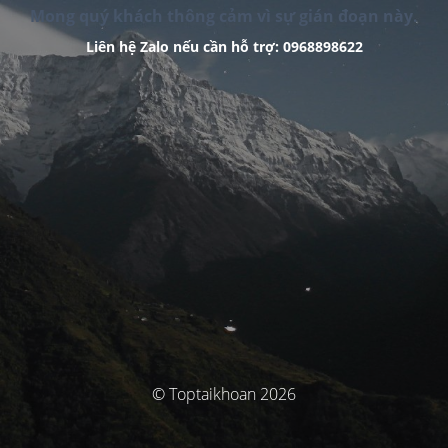
Mong quý khách thông cảm vì sự gián đoạn này.
Liên hệ Zalo nếu cần hỗ trợ: 0968898622
© Toptaikhoan 2026