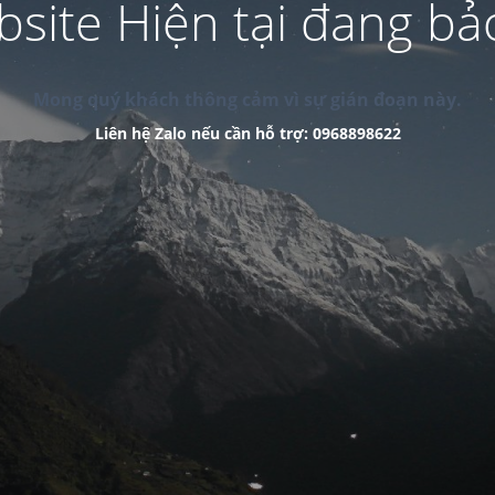
site Hiện tại đang bảo
Mong quý khách thông cảm vì sự gián đoạn này.
Liên hệ Zalo nếu cần hỗ trợ: 0968898622