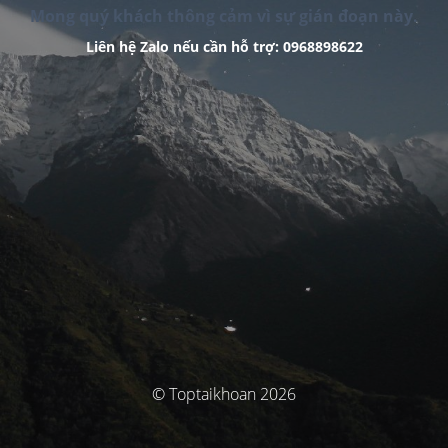
Mong quý khách thông cảm vì sự gián đoạn này.
Liên hệ Zalo nếu cần hỗ trợ: 0968898622
© Toptaikhoan 2026