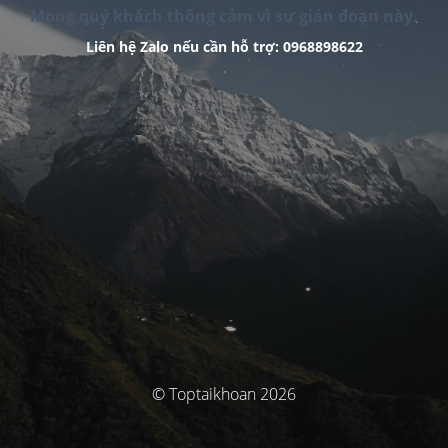
Mong quý khách thông cảm vì sự gián đoạn này.
Liên hệ Zalo nếu cần hỗ trợ: 0968898622
© Toptaikhoan 2026