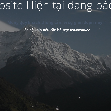
site Hiện tại đang bảo
Mong quý khách thông cảm vì sự gián đoạn này.
Liên hệ Zalo nếu cần hỗ trợ: 0968898622