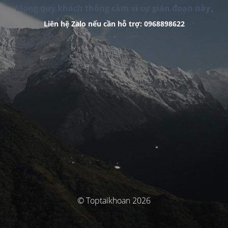
Mong quý khách thông cảm vì sự gián đoạn này.
Liên hệ Zalo nếu cần hỗ trợ: 0968898622
© Toptaikhoan 2026