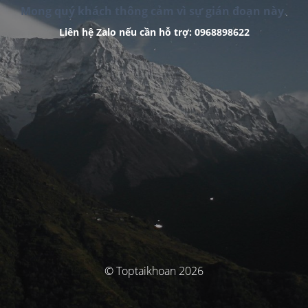
Mong quý khách thông cảm vì sự gián đoạn này.
Liên hệ Zalo nếu cần hỗ trợ: 0968898622
© Toptaikhoan 2026