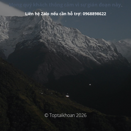
Mong quý khách thông cảm vì sự gián đoạn này.
Liên hệ Zalo nếu cần hỗ trợ: 0968898622
© Toptaikhoan 2026