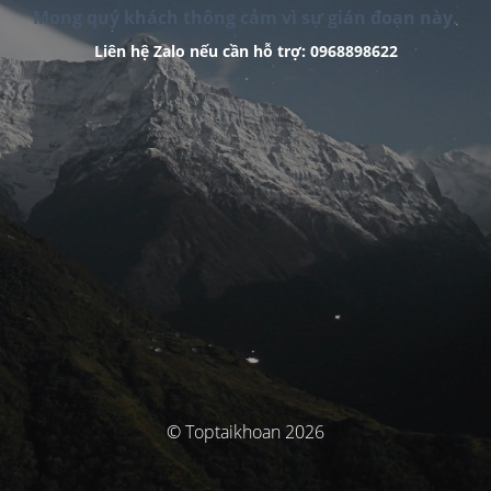
Mong quý khách thông cảm vì sự gián đoạn này.
Liên hệ Zalo nếu cần hỗ trợ: 0968898622
© Toptaikhoan 2026