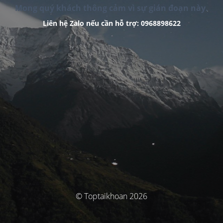
Mong quý khách thông cảm vì sự gián đoạn này.
Liên hệ Zalo nếu cần hỗ trợ: 0968898622
© Toptaikhoan 2026