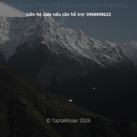
Mong quý khách thông cảm vì sự gián đoạn này.
Liên hệ Zalo nếu cần hỗ trợ: 0968898622
© Toptaikhoan 2026