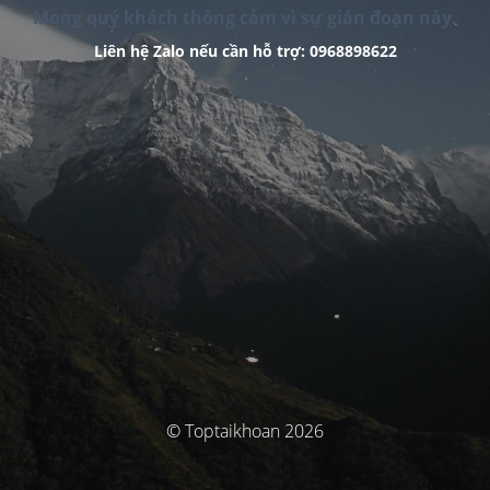
Mong quý khách thông cảm vì sự gián đoạn này.
Liên hệ Zalo nếu cần hỗ trợ: 0968898622
© Toptaikhoan 2026