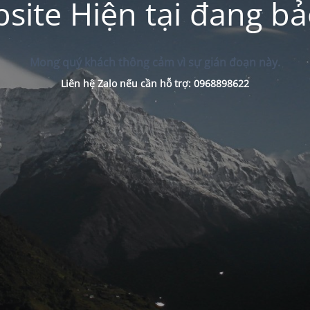
site Hiện tại đang bảo
Mong quý khách thông cảm vì sự gián đoạn này.
Liên hệ Zalo nếu cần hỗ trợ: 0968898622