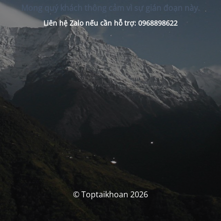
Mong quý khách thông cảm vì sự gián đoạn này.
Liên hệ Zalo nếu cần hỗ trợ: 0968898622
© Toptaikhoan 2026