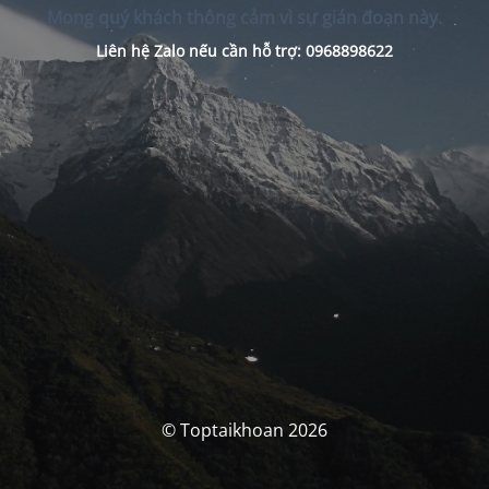
Mong quý khách thông cảm vì sự gián đoạn này.
Liên hệ Zalo nếu cần hỗ trợ: 0968898622
© Toptaikhoan 2026