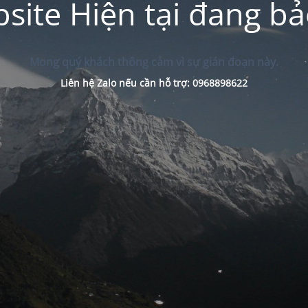
site Hiện tại đang bảo
Mong quý khách thông cảm vì sự gián đoạn này.
Liên hệ Zalo nếu cần hỗ trợ: 0968898622