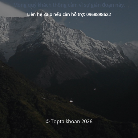
Mong quý khách thông cảm vì sự gián đoạn này.
Liên hệ Zalo nếu cần hỗ trợ: 0968898622
© Toptaikhoan 2026