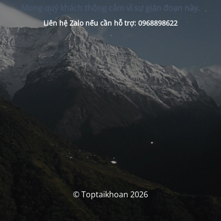
Mong quý khách thông cảm vì sự gián đoạn này.
Liên hệ Zalo nếu cần hỗ trợ: 0968898622
© Toptaikhoan 2026