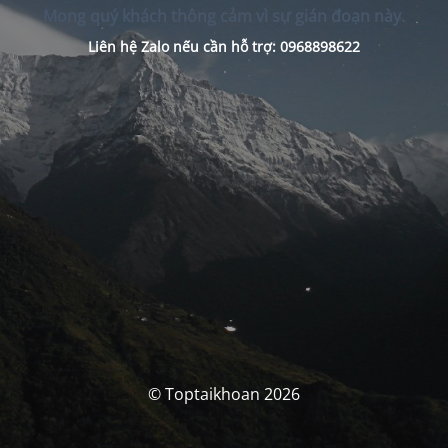
Mong quý khách thông cảm vì sự gián đoạn này.
Liên hệ Zalo nếu cần hỗ trợ: 0968898622
© Toptaikhoan 2026