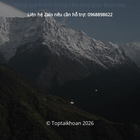
Mong quý khách thông cảm vì sự gián đoạn này.
Liên hệ Zalo nếu cần hỗ trợ: 0968898622
© Toptaikhoan 2026