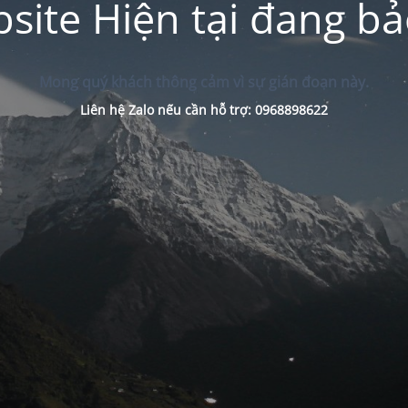
site Hiện tại đang bảo
Mong quý khách thông cảm vì sự gián đoạn này.
Liên hệ Zalo nếu cần hỗ trợ: 0968898622