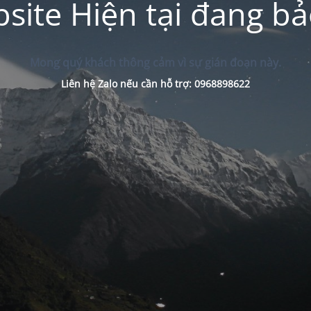
site Hiện tại đang bảo
Mong quý khách thông cảm vì sự gián đoạn này.
Liên hệ Zalo nếu cần hỗ trợ: 0968898622