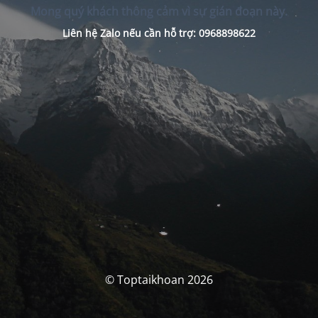
Mong quý khách thông cảm vì sự gián đoạn này.
Liên hệ Zalo nếu cần hỗ trợ: 0968898622
© Toptaikhoan 2026