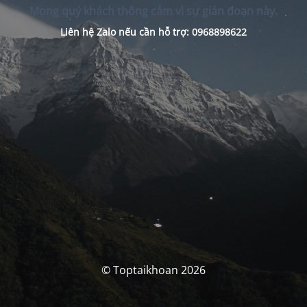
Mong quý khách thông cảm vì sự gián đoạn này.
Liên hệ Zalo nếu cần hỗ trợ: 0968898622
© Toptaikhoan 2026