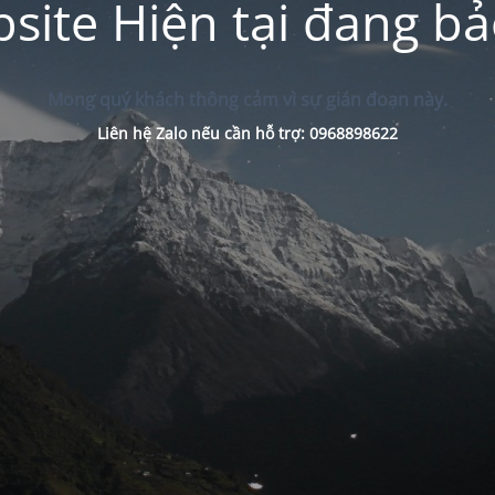
site Hiện tại đang bảo
Mong quý khách thông cảm vì sự gián đoạn này.
Liên hệ Zalo nếu cần hỗ trợ: 0968898622