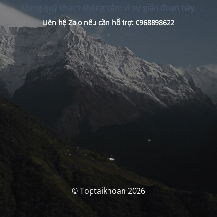
Mong quý khách thông cảm vì sự gián đoạn này.
Liên hệ Zalo nếu cần hỗ trợ: 0968898622
© Toptaikhoan 2026