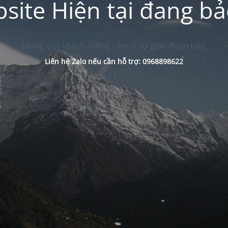
site Hiện tại đang bảo
Mong quý khách thông cảm vì sự gián đoạn này.
Liên hệ Zalo nếu cần hỗ trợ: 0968898622