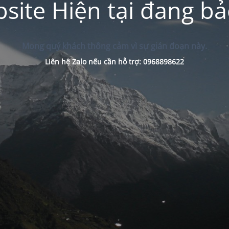
site Hiện tại đang bảo
Mong quý khách thông cảm vì sự gián đoạn này.
Liên hệ Zalo nếu cần hỗ trợ: 0968898622