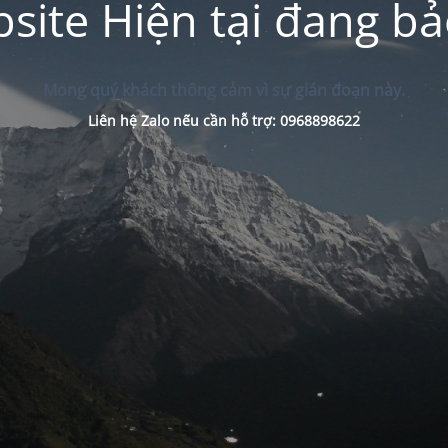
site Hiện tại đang bảo
Mong quý khách thông cảm vì sự gián đoạn này.
Liên hệ Zalo nếu cần hỗ trợ: 0968898622