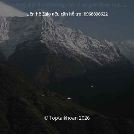
Mong quý khách thông cảm vì sự gián đoạn này.
Liên hệ Zalo nếu cần hỗ trợ: 0968898622
© Toptaikhoan 2026