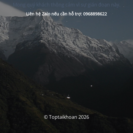
Mong quý khách thông cảm vì sự gián đoạn này.
Liên hệ Zalo nếu cần hỗ trợ: 0968898622
© Toptaikhoan 2026