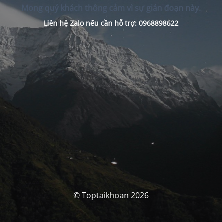
Mong quý khách thông cảm vì sự gián đoạn này.
Liên hệ Zalo nếu cần hỗ trợ: 0968898622
© Toptaikhoan 2026