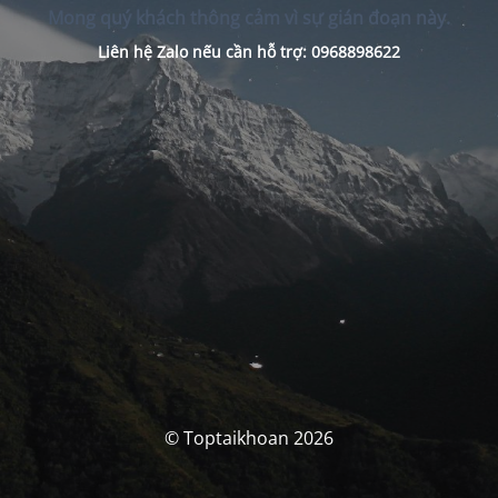
Mong quý khách thông cảm vì sự gián đoạn này.
Liên hệ Zalo nếu cần hỗ trợ: 0968898622
© Toptaikhoan 2026