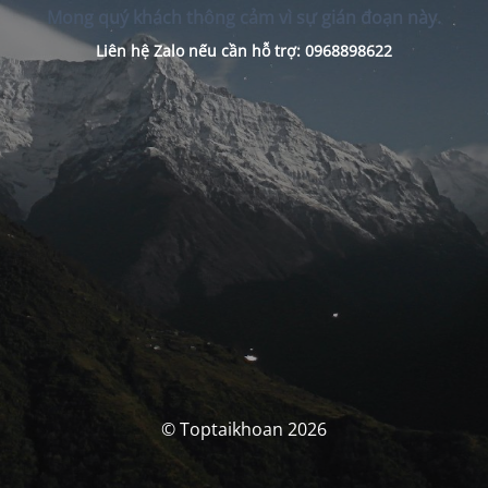
Mong quý khách thông cảm vì sự gián đoạn này.
Liên hệ Zalo nếu cần hỗ trợ: 0968898622
© Toptaikhoan 2026