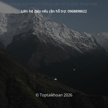
Mong quý khách thông cảm vì sự gián đoạn này.
Liên hệ Zalo nếu cần hỗ trợ: 0968898622
© Toptaikhoan 2026