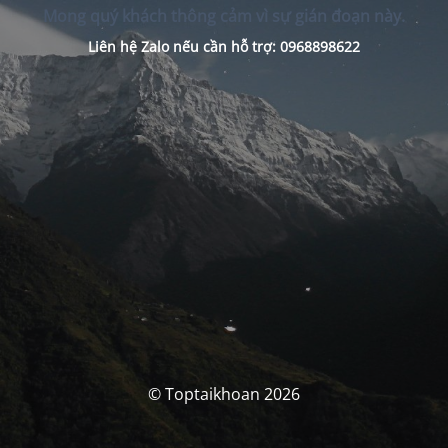
Mong quý khách thông cảm vì sự gián đoạn này.
Liên hệ Zalo nếu cần hỗ trợ: 0968898622
© Toptaikhoan 2026