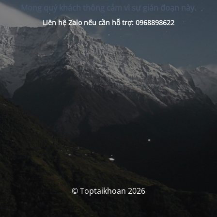
Mong quý khách thông cảm vì sự gián đoạn này.
Liên hệ Zalo nếu cần hỗ trợ: 0968898622
© Toptaikhoan 2026