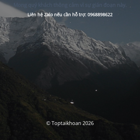
Mong quý khách thông cảm vì sự gián đoạn này.
Liên hệ Zalo nếu cần hỗ trợ: 0968898622
© Toptaikhoan 2026