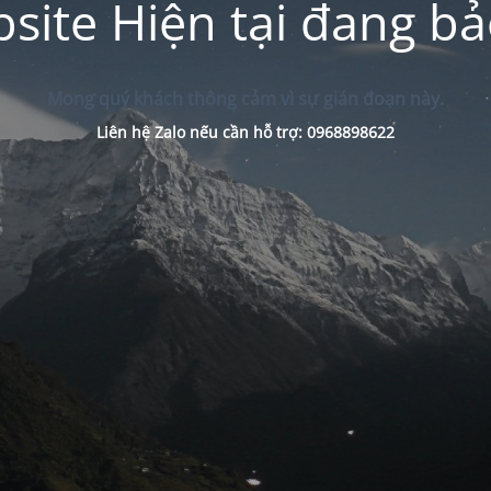
site Hiện tại đang bảo
Mong quý khách thông cảm vì sự gián đoạn này.
Liên hệ Zalo nếu cần hỗ trợ: 0968898622