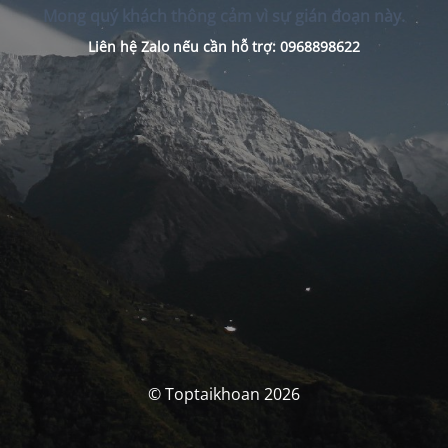
Mong quý khách thông cảm vì sự gián đoạn này.
Liên hệ Zalo nếu cần hỗ trợ: 0968898622
© Toptaikhoan 2026