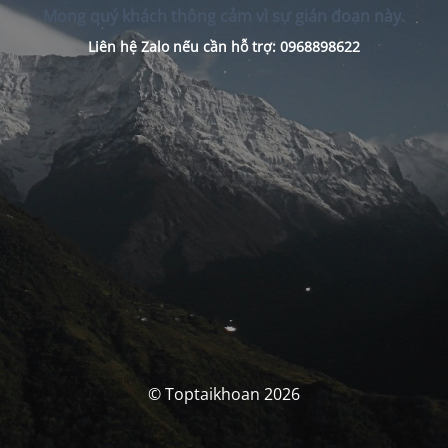
Mong quý khách thông cảm vì sự gián đoạn này.
Liên hệ Zalo nếu cần hỗ trợ: 0968898622
© Toptaikhoan 2026