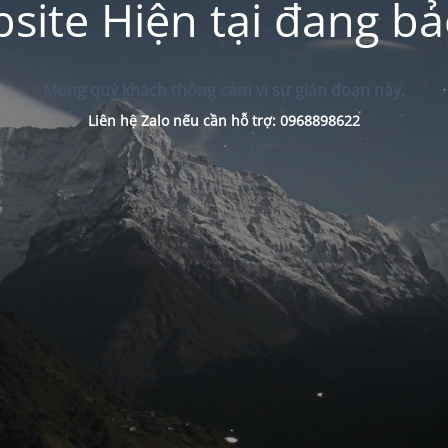
site Hiện tại đang bảo
Mong quý khách thông cảm vì sự gián đoạn này.
Liên hệ Zalo nếu cần hỗ trợ: 0968898622