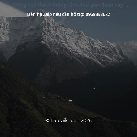
Mong quý khách thông cảm vì sự gián đoạn này.
Liên hệ Zalo nếu cần hỗ trợ: 0968898622
© Toptaikhoan 2026