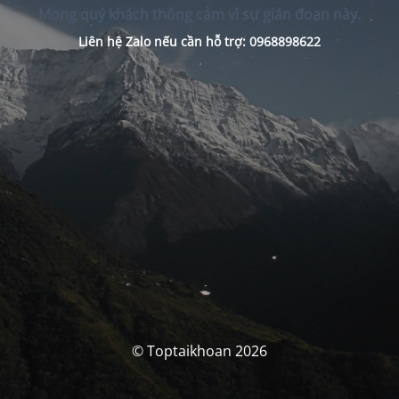
Mong quý khách thông cảm vì sự gián đoạn này.
Liên hệ Zalo nếu cần hỗ trợ: 0968898622
© Toptaikhoan 2026