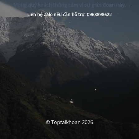
Mong quý khách thông cảm vì sự gián đoạn này.
Liên hệ Zalo nếu cần hỗ trợ: 0968898622
© Toptaikhoan 2026