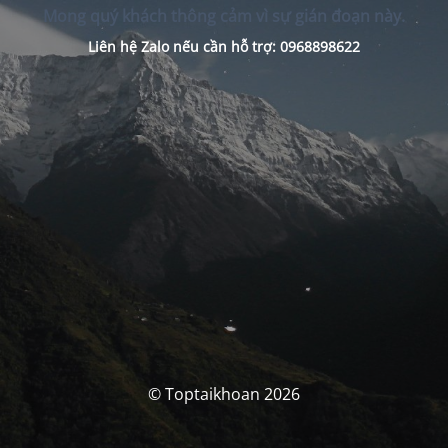
Mong quý khách thông cảm vì sự gián đoạn này.
Liên hệ Zalo nếu cần hỗ trợ: 0968898622
© Toptaikhoan 2026