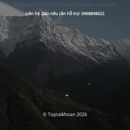
Mong quý khách thông cảm vì sự gián đoạn này.
Liên hệ Zalo nếu cần hỗ trợ: 0968898622
© Toptaikhoan 2026