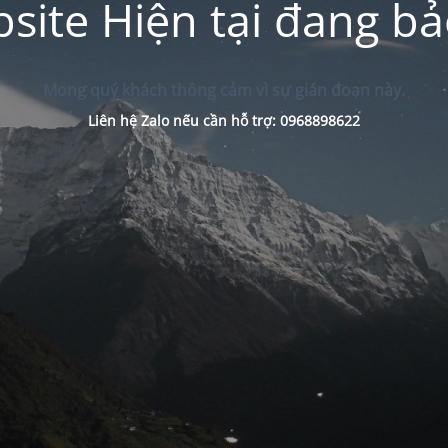
site Hiện tại đang bảo
Mong quý khách thông cảm vì sự gián đoạn này.
Liên hệ Zalo nếu cần hỗ trợ: 0968898622