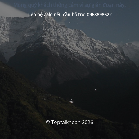
Mong quý khách thông cảm vì sự gián đoạn này.
Liên hệ Zalo nếu cần hỗ trợ: 0968898622
© Toptaikhoan 2026