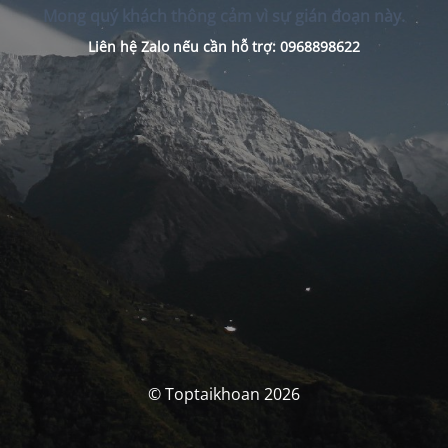
Mong quý khách thông cảm vì sự gián đoạn này.
Liên hệ Zalo nếu cần hỗ trợ: 0968898622
© Toptaikhoan 2026